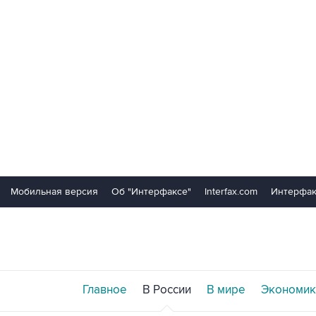
Мобильная версия
Об "Интерфаксе"
Interfax.com
Интерфак
Главное
В России
В мире
Экономик