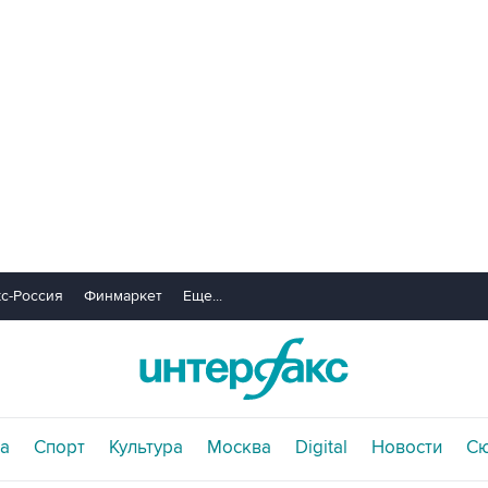
с-Россия
Финмаркет
Еще...
а
Спорт
Культура
Москва
Digital
Новости
С