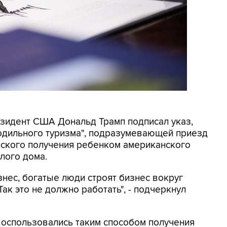
резидент США Дональд Трамп подписал указ,
родильного туризма", подразумевающей приезд
еского получения ребенком американского
лого дома.
знес, богатые люди строят бизнес вокруг
ак это не должно работать", - подчеркнул
 воспользовались таким способом получения