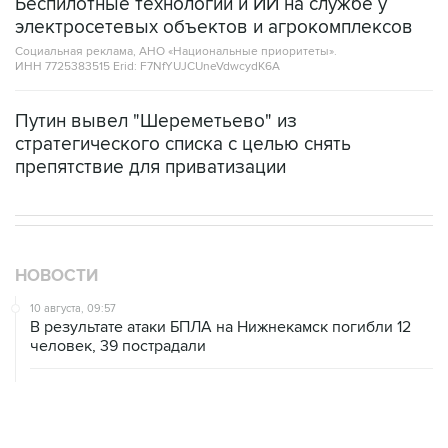
Беспилотные технологии и ИИ на службе у
электросетевых объектов и агрокомплексов
Социальная реклама, АНО «Национальные приоритеты».
ИНН 7725383515 Erid: F7NfYUJCUneVdwcydK6A
Путин вывел "Шереметьево" из
стратегического списка с целью снять
препятствие для приватизации
НОВОСТИ
10 августа, 09:57
В результате атаки БПЛА на Нижнекамск погибли 12
человек, 39 пострадали
10 августа, 08:44
Нижнекамск подвергся массированной атаке БПЛА