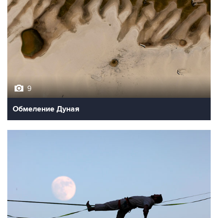
9
Обмеление Дуная