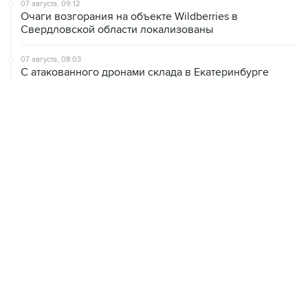
Свердловской области локализованы
07 августа, 08:03
С атакованного дронами склада в Екатеринбурге
эвакуировали 800 человек
07 августа, 07:46
В Екатеринбурге тушат пожар на логистическом
объекте Wildberries