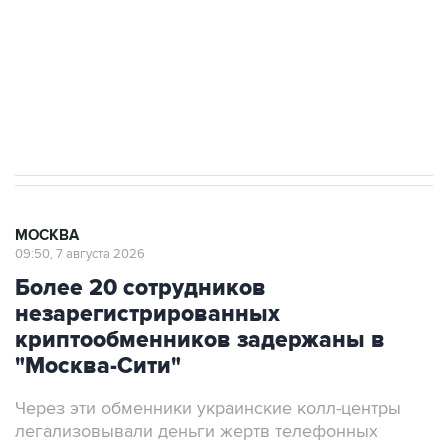
выходят на мировые рынки
Социальная реклама, АНО «Национальные приоритеты».
ИНН 7725383515 Erid: F7NfYUJCUneVdTRF8PRs
Аксенов сообщил о четвертом погибшем в
результате атаки ВСУ на Крым
МОСКВА
09:50, 7 августа 2026
Более 20 сотрудников
незарегистрированных
криптообменников задержаны в
"Москва-Сити"
Через эти обменники украинские колл-центры
легализовывали деньги жертв телефонных