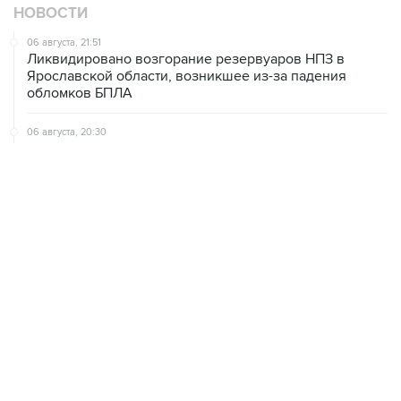
НОВОСТИ
06 августа, 21:51
Ликвидировано возгорание резервуаров НПЗ в
Ярославской области, возникшее из-за падения
обломков БПЛА
06 августа, 20:30
Что произошло за день: четверг, 6 августа
06 августа, 20:28
В ИКИ РАН предложили выделить на Луне район для
падения старых аппаратов и ступеней ракет