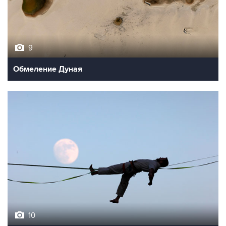
9
Обмеление Дуная
10