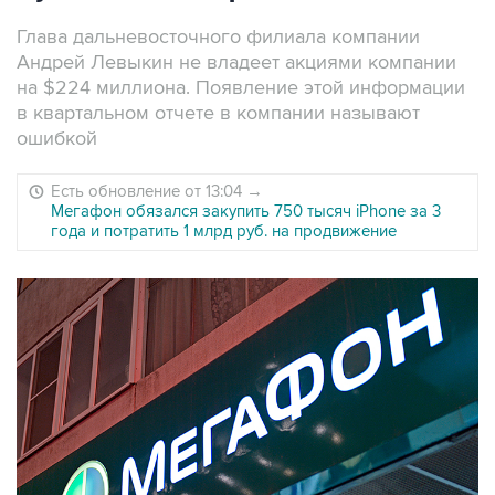
Глава дальневосточного филиала компании
Андрей Левыкин не владеет акциями компании
на $224 миллиона. Появление этой информации
в квартальном отчете в компании называют
ошибкой
Есть обновление от 13:04
→
Мегафон обязался закупить 750 тысяч iPhone за 3
года и потратить 1 млрд руб. на продвижение