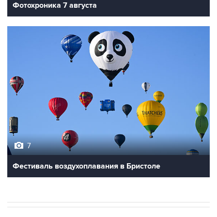
Фотохроника 7 августа
7
Фестиваль воздухоплавания в Бристоле