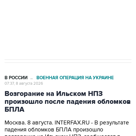
электросетевых объектов и агрокомплексов
Социальная реклама, АНО «Национальные приоритеты».
ИНН 7725383515 Erid: F7NfYUJCUneVdwcydK6A
Кабмин РФ разрешил до 1 июля 2027 года
импорт, выпуск и обращение бензина Евро 2,
Евро 3, Евро 4
В РОССИИ
ВОЕННАЯ ОПЕРАЦИЯ НА УКРАИНЕ
→
07:37, 8 августа 2026
Возгорание на Ильском НПЗ
произошло после падения обломков
БПЛА
Москва. 8 августа. INTERFAX.RU - В результате
падения обломков БПЛА произошло