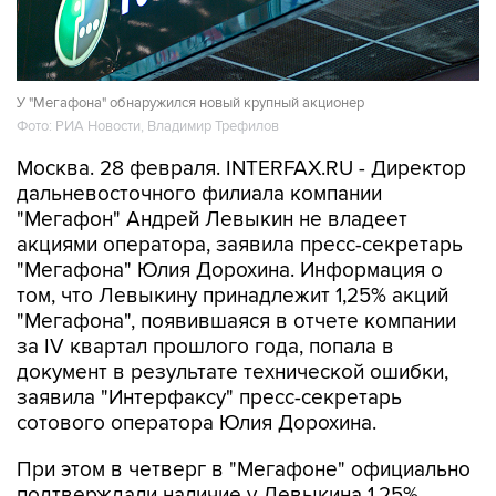
У "Мегафона" обнаружился новый крупный акционер
Фото: РИА Новости, Владимир Трефилов
Москва. 28 февраля. INTERFAX.RU - Директор
дальневосточного филиала компании
"Мегафон" Андрей Левыкин не владеет
акциями оператора, заявила пресс-секретарь
"Мегафона" Юлия Дорохина. Информация о
том, что Левыкину принадлежит 1,25% акций
"Мегафона", появившаяся в отчете компании
за IV квартал прошлого года, попала в
документ в результате технической ошибки,
заявила "Интерфаксу" пресс-секретарь
сотового оператора Юлия Дорохина.
При этом в четверг в "Мегафоне" официально
подтверждали наличие у Левыкина 1,25%