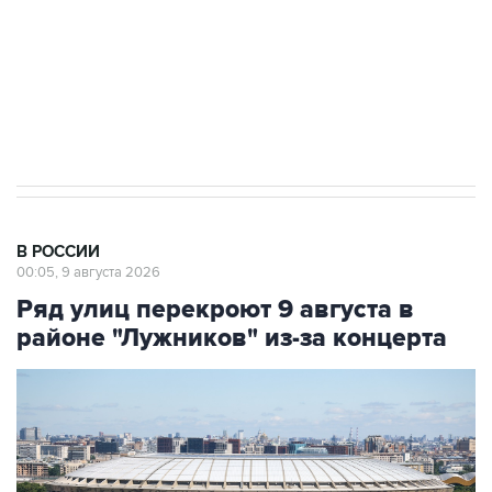
Социальная реклама, АНО «Национальные приоритеты».
ИНН 7725383515 Erid: F7NfYUJCUneVdwcydK6A
Кабмин РФ разрешил до 1 июля 2027 года
импорт, выпуск и обращение бензина Евро 2,
Евро 3, Евро 4
В РОССИИ
00:05, 9 августа 2026
Ряд улиц перекроют 9 августа в
районе "Лужников" из-за концерта