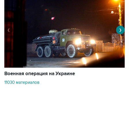
❮
❯
Военная операция на Украине
О
11030 материалов
3
Контакты
Об "Интерфаксе"
Пресс-центр
Вакансии
Реклама на сайте
Мероприятия