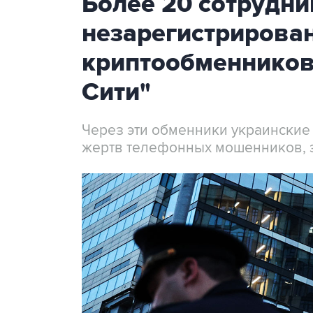
Более 20 сотрудни
незарегистрирова
криптообменников
Сити"
Через эти обменники украинские
жертв телефонных мошенников, 