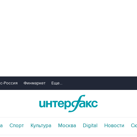
с-Россия
Финмаркет
Еще...
а
Спорт
Культура
Москва
Digital
Новости
С