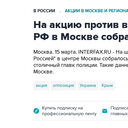
В РОССИИ
АКЦИИ В МОСКВЕ И РЕГИОН
→
На акцию против 
РФ в Москве собра
Москва. 15 марта. INTERFAX.RU - На
Россией" в центре Москвы собралось
столичный главк полиции. Такие дан
Москве.
акция
оппозиция
Украина
Крым
Купить подписку на
Подписа
профессиональную ленту
главных