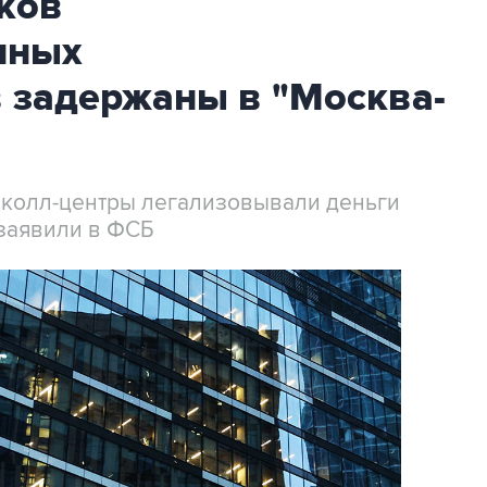
ков
нных
 задержаны в "Москва-
 колл-центры легализовывали деньги
заявили в ФСБ