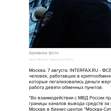
Архивное фото
Фото: Михаил Терещенко/ТАСС
Москва. 7 августа. INTERFAX.RU - Ф
человек, работавших в криптообменн
которые легализовались деньги же
работа девяти обменных пунктов.
"Во взаимодействии с МВД России п
границы каналов вывода средств за
Москве в бизнес-центре "Москва-Си