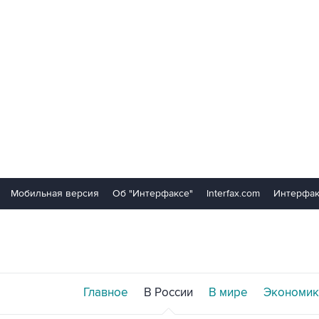
Мобильная версия
Об "Интерфаксе"
Interfax.com
Интерфак
Главное
В России
В мире
Экономик