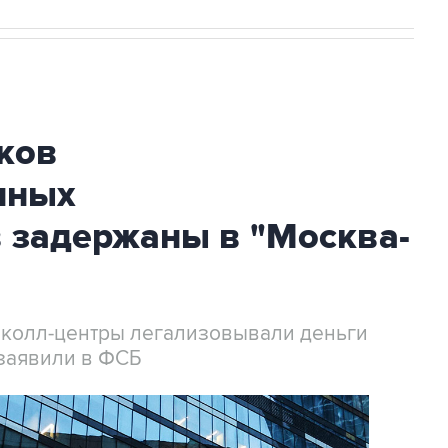
ков
нных
 задержаны в "Москва-
 колл-центры легализовывали деньги
заявили в ФСБ