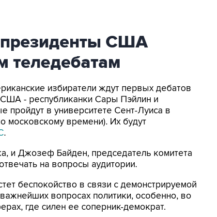
-президенты США
м теледебатам
мериканские избиратели ждут первых дебатов
 США - республиканки Сары Пэйлин и
е пройдут в университете Сент-Луиса в
по московскому времени). Их будут
C
.
ка, и Джозеф Байден, председатель комитета
отвечать на вопросы аудитории.
стет беспокойство в связи с демонстрируемой
 важнейших вопросах политики, особенно, во
рах, где силен ее соперник-демократ.