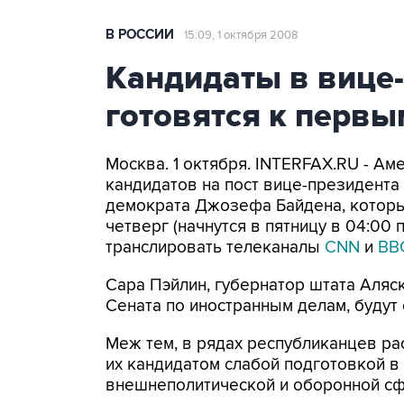
В РОССИИ
15:09, 1 октября 2008
Кандидаты в вице
готовятся к первы
Москва. 1 октября. INTERFAX.RU - А
кандидатов на пост вице-президента
демократа Джозефа Байдена, которы
четверг (начнутся в пятницу в 04:00 
транслировать телеканалы
CNN
и
BB
Сара Пэйлин, губернатор штата Аляс
Сената по иностранным делам, будут 
Меж тем, в рядах республиканцев ра
их кандидатом слабой подготовкой в
внешнеполитической и оборонной сфе