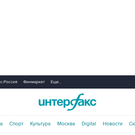
с-Россия
Финмаркет
Еще...
а
Спорт
Культура
Москва
Digital
Новости
С