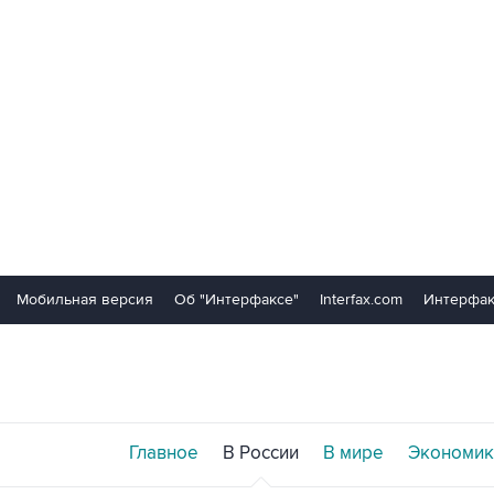
Мобильная версия
Об "Интерфаксе"
Interfax.com
Интерфак
Главное
В России
В мире
Экономик