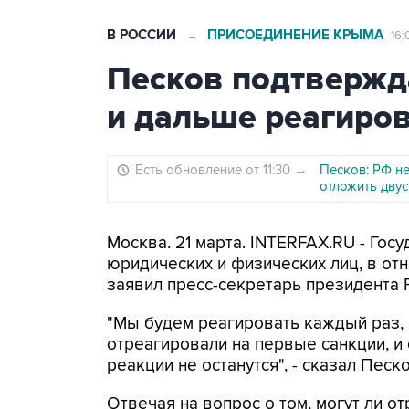
В РОССИИ
ПРИСОЕДИНЕНИЕ КРЫМА
→
16:
Песков подтвержд
и дальше реагиров
Есть обновление от 11:30
→
Песков: РФ н
отложить дву
Москва. 21 марта. INTERFAX.RU - Госу
юридических и физических лиц, в от
заявил пресс-секретарь президента 
"Мы будем реагировать каждый раз,
отреагировали на первые санкции, и 
реакции не останутся", - сказал Песк
Отвечая на вопрос о том, могут ли о