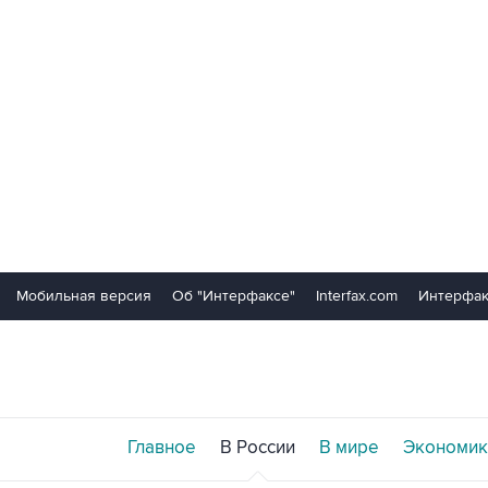
Мобильная версия
Об "Интерфаксе"
Interfax.com
Интерфак
Главное
В России
В мире
Экономик