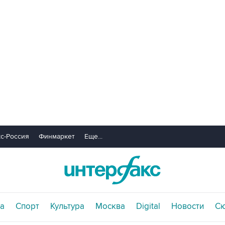
с-Россия
Финмаркет
Еще...
а
Спорт
Культура
Москва
Digital
Новости
С