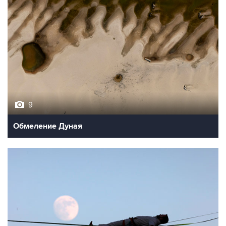
9
Обмеление Дуная