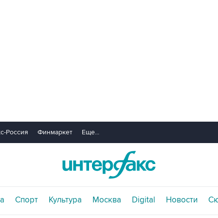
с-Россия
Финмаркет
Еще...
а
Спорт
Культура
Москва
Digital
Новости
С