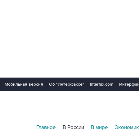
Мобильная версия
Об "Интерфаксе"
Interfax.com
Интерфак
Главное
В России
В мире
Экономик