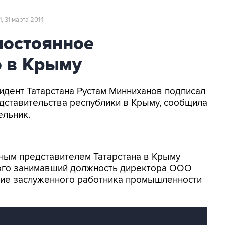
11, 31 марта 2014
постоянное
о в Крыму
зидент Татарстана Рустам Минниханов подписал
дставительства республики в Крыму, сообщила
ельник.
нным представителем Татарстана в Крыму
того занимавший должность директора ООО
ние заслуженного работника промышленности