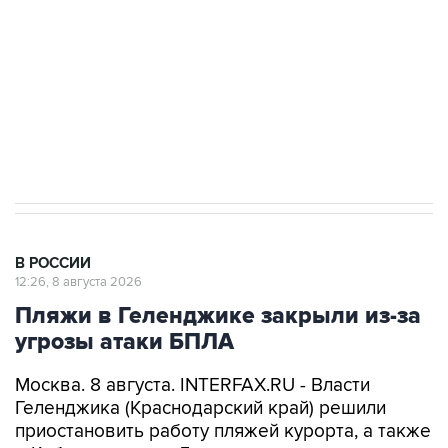
ИНН 7725383515 Erid: F7NfYUJCUneVdwcydK6A
Кабмин РФ разрешил до 1 июля 2027 года
импорт, выпуск и обращение бензина Евро 2,
Евро 3, Евро 4
В РОССИИ
12:26, 8 августа 2026
Пляжи в Геленджике закрыли из-за
угрозы атаки БПЛА
Москва. 8 августа. INTERFAX.RU - Власти
Геленджика (Краснодарский край) решили
приостановить работу пляжей курорта, а также
в Кабардинском и Дивноморском сельских
округах после объявления опасности атаки