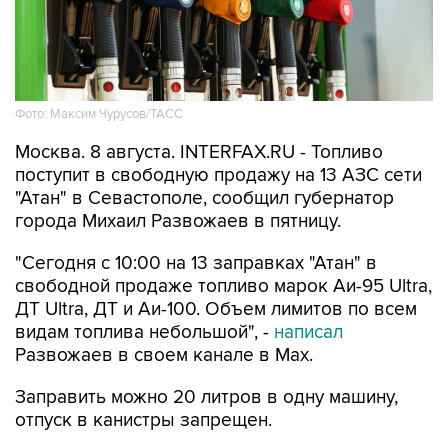
Фото: Максим Чурусов/ТАСС
Москва. 8 августа. INTERFAX.RU - Топливо
поступит в свободную продажу на 13 АЗС сети
"Атан" в Севастополе, сообщил губернатор
города Михаил Развожаев в пятницу.
"Сегодня с 10:00 на 13 заправках "Атан" в
свободной продаже топливо марок Аи-95 Ultra,
ДТ Ultra, ДТ и Аи-100. Объем лимитов по всем
видам топлива небольшой", -
написал
Развожаев в своем канале в Max.
Заправить можно 20 литров в одну машину,
отпуск в канистры запрещен.
В пятницу в свободной продаже топливо было
на десяти АЗС
этой сети.