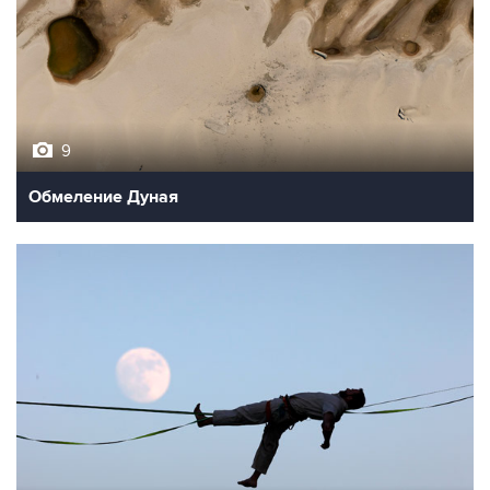
9
Обмеление Дуная