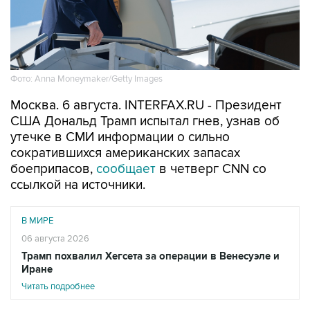
Фото: Anna Moneymaker/Getty Images
Москва. 6 августа. INTERFAX.RU - Президент
США Дональд Трамп испытал гнев, узнав об
утечке в СМИ информации о сильно
сократившихся американских запасах
боеприпасов,
сообщает
в четверг CNN со
ссылкой на источники.
В МИРЕ
06 августа 2026
Трамп похвалил Хегсета за операции в Венесуэле и
Иране
Читать подробнее