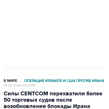
Беспилотные технологии и ИИ на службе у
электросетевых объектов и агрокомплексов
Социальная реклама, АНО «Национальные приоритеты».
ИНН 7725383515 Erid: F7NfYUJCUneVdwcydK6A
Кабмин РФ разрешил до 1 июля 2027 года
импорт, выпуск и обращение бензина Евро 2,
Евро 3, Евро 4
В МИРЕ
ОПЕРАЦИЯ ИЗРАИЛЯ И США ПРОТИВ ИРАНА
→
02:20, 8 августа 2026
Силы CENTCOM перехватили более
50 торговых судов после
возобновления блокады Ирана