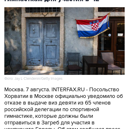
Фото: Jay L Clendenin/Getty Images
Москва. 7 августа. INTERFAX.RU - Посольство
Хорватии в Москве официально уведомило об
отказе в выдаче виз девяти из 65 членов
российской делегации по спортивной
гимнастике, которые должны были
отправиться в Загреб для участия в
чемпионате Европы. Об этом сообщает пресс-
служба Федерации гимнастики России.