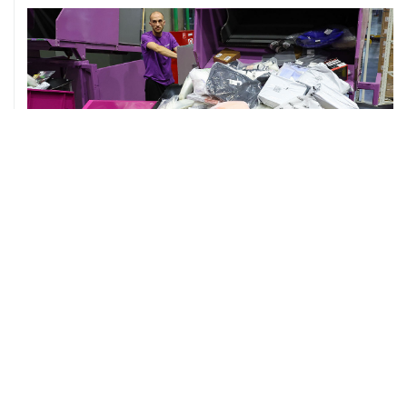
ХРОНИКИ СОБЫТИЙ
❮
❯