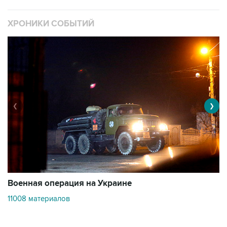
ХРОНИКИ СОБЫТИЙ
❮
❯
Военная операция на Украине
О
11008 материалов
3