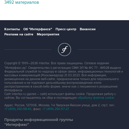
3492 материалов
Контакты
Об "Интерфаксе"
Пресс-центр
Вакансии
Реклама на сайте
Мероприятия
Copyright © 1991—2026 Interfax. Все права защищены. Сетевое издание
"Интерфакс.ру". Свидетельство о регистрации СМИ ЭЛ № ФС 77 - 84928 выдано
Федеральной службой по надзору в сфере связи, информационных технологий и
массовых коммуникаций (Роскомнадзор) 21.03.2023. Вся информация,
размещенная на данном веб-сайте, предназначена только для персонального
пользования и не подлежит дальнейшему воспроизведению и/или
распространению в какой-либо форме, иначе как с письменного разрешения
Интерфакса.
Сайт Interfax.ru (далее – сайт) использует файлы cookie. Продолжая работу с
сайтом, Вы соглашаетесь на сбор и последующую
обработку файлов cookie
.
Адрес: Россия, 127006, Москва, 1-я Тверская-Ямская улица, дом 2, стр.1, тел.:
+7 (499) 250-98-40
, факс:
+7 (499) 250-97-27
Продукты информационной группы
"Интерфакс"