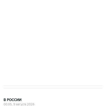
Росгвардии
Промышленное предприятие в Самарской
области подверглось атаке БПЛА
Беспилотные технологии и ИИ на службе у
электросетевых объектов и агрокомплексов
Социальная реклама, АНО «Национальные приоритеты».
ИНН 7725383515 Erid: F7NfYUJCUneVdwcydK6A
Кабмин РФ разрешил до 1 июля 2027 года
импорт, выпуск и обращение бензина Евро 2,
Евро 3, Евро 4
В РОССИИ
00:05, 9 августа 2026