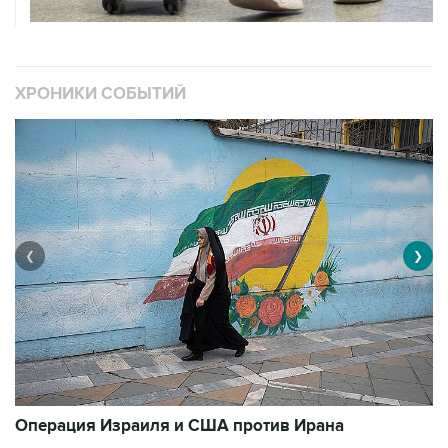
ХРОНИКИ СОБЫТИЙ
❮
❯
В
Операция Израиля и США против Ирана
1