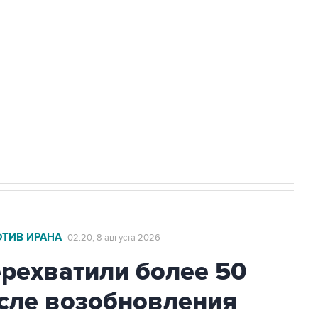
а службе у электросетевых объектов и
НН 7725383515 Erid: F7NfYUJCUneVdwcydK6A
2027 года импорт, выпуск и обращение
ОТИВ ИРАНА
02:20, 8 августа 2026
ехватили более 50
осле возобновления