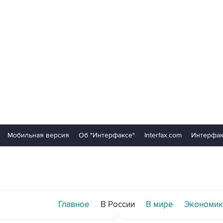
Мобильная версия
Об "Интерфаксе"
Interfax.com
Интерфак
Главное
В России
В мире
Экономик