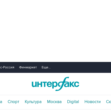
с-Россия
Финмаркет
Еще...
а
Спорт
Культура
Москва
Digital
Новости
С