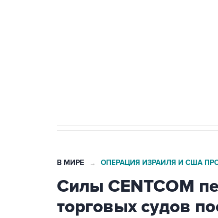
Беспилотные технологии и ИИ н
агрокомплексов
Социальная реклама, АНО «Национальные приоритеты».
И
Кабмин РФ разрешил до 1 июля 
бензина Евро 2, Евро 3, Евро 4
В МИРЕ
ОПЕРАЦИЯ ИЗРАИЛЯ И США ПР
→
Силы CENTCOM пер
торговых судов п