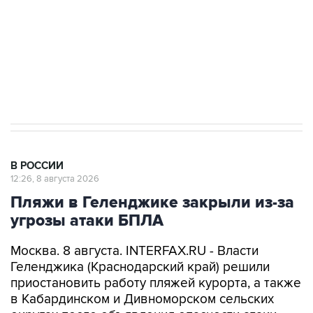
Кабмин РФ разрешил до 1 июля 2027 года
импорт, выпуск и обращение бензина Евро 2,
Евро 3, Евро 4
В РОССИИ
12:26, 8 августа 2026
Пляжи в Геленджике закрыли из-за
угрозы атаки БПЛА
Москва. 8 августа. INTERFAX.RU - Власти
Геленджика (Краснодарский край) решили
приостановить работу пляжей курорта, а также
в Кабардинском и Дивноморском сельских
округах после объявления опасности атаки
БПЛА, сообщил глава города Алексей