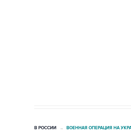
тыла Минобороны
ФСБ сообщила о задержании в 
теракт на объекте Росгвардии
Беспилотные технологии и ИИ н
агрокомплексов
Социальная реклама, АНО «Национальные приоритеты».
И
Кабмин РФ разрешил до 1 июля 
бензина Евро 2, Евро 3, Евро 4
В РОССИИ
ВОЕННАЯ ОПЕРАЦИЯ НА УКР
→