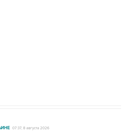
Приморье подростков, готовивших
а службе у электросетевых объектов и
НН 7725383515 Erid: F7NfYUJCUneVdwcydK6A
2027 года импорт, выпуск и обращение
АИНЕ
07:37, 8 августа 2026