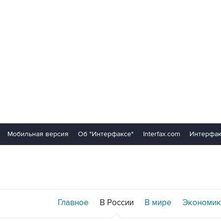
Мобильная версия
Об "Интерфаксе"
Interfax.com
Интерфак
Главное
В России
В мире
Экономик