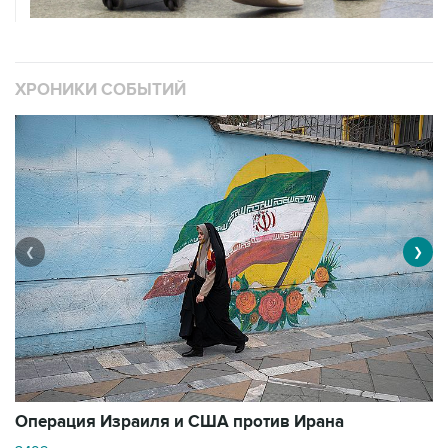
ХРОНИКИ СОБЫТИЙ
❮
❯
В
Операция Израиля и США против Ирана
1
3492 материалов