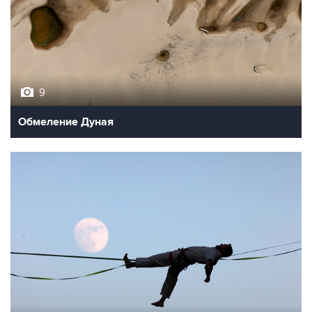
9
Обмеление Дуная