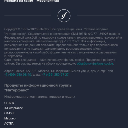
Реклама на сайте
Мероприятия
Copyright © 1991—2026 Interfax. Все права защищены. Сетевое издание
"Интерфакс.ру". Свидетельство о регистрации СМИ ЭЛ № ФС 77 - 84928 выдано
Федеральной службой по надзору в сфере связи, информационных технологий и
массовых коммуникаций (Роскомнадзор) 21.03.2023. Вся информация,
размещенная на данном веб-сайте, предназначена только для персонального
пользования и не подлежит дальнейшему воспроизведению и/или
распространению в какой-либо форме, иначе как с письменного разрешения
Интерфакса.
Сайт Interfax.ru (далее – сайт) использует файлы cookie. Продолжая работу с
сайтом, Вы соглашаетесь на сбор и последующую
обработку файлов cookie
.
Адрес: Россия, 127006, Москва, 1-я Тверская-Ямская улица, дом 2, стр.1, тел.:
+7 (499) 250-98-40
, факс:
+7 (499) 250-97-27
Продукты информационной группы
"Интерфакс"
Информация о компаниях, товарах и людях
СПАРК
X-Compliance
СКАУТ
Маркер
АСТРА