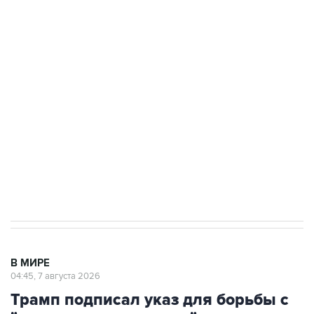
ФСБ сообщила о задержании в Приморье
подростков, готовивших теракт на объекте
Росгвардии
Как российские медицинские технологии
выходят на мировые рынки
Социальная реклама, АНО «Национальные приоритеты».
ИНН 7725383515 Erid: F7NfYUJCUneVdTRF8PRs
Аксенов сообщил о четвертом погибшем в
результате атаки ВСУ на Крым
В МИРЕ
04:45, 7 августа 2026
Трамп подписал указ для борьбы с