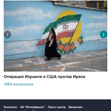
❮
❯
В
Операция Израиля и США против Ирана
1
3484 материалов
Контакты
Об "Интерфаксе"
Пресс-центр
Вакансии