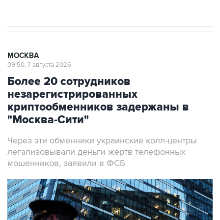
результате атаки ВСУ на Крым
МОСКВА
09:50, 7 августа 2026
Более 20 сотрудников
незарегистрированных
криптообменников задержаны в
"Москва-Сити"
Через эти обменники украинские колл-центры
легализовывали деньги жертв телефонных
мошенников, заявили в ФСБ