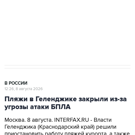
Социальная реклама, АНО «Национальные приоритеты».
ИНН 7725383515 Erid: F7NfYUJCUneVdwcydK6A
Кабмин РФ разрешил до 1 июля 2027 года
импорт, выпуск и обращение бензина Евро 2,
Евро 3, Евро 4
В РОССИИ
12:26, 8 августа 2026
Пляжи в Геленджике закрыли из-за
угрозы атаки БПЛА
Москва. 8 августа. INTERFAX.RU - Власти
Геленджика (Краснодарский край) решили
приостановить работу пляжей курорта, а также
в Кабардинском и Дивноморском сельских