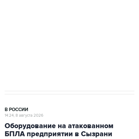
Беспилотные технологии и ИИ на службе у
электросетевых объектов и агрокомплексов
Социальная реклама, АНО «Национальные приоритеты».
ИНН 7725383515 Erid: F7NfYUJCUneVdwcydK6A
Кабмин РФ разрешил до 1 июля 2027 года
импорт, выпуск и обращение бензина Евро 2,
Евро 3, Евро 4
В РОССИИ
14:24, 8 августа 2026
Оборудование на атакованном
БПЛА предприятии в Сызрани
запустят в кратчайшие сроки