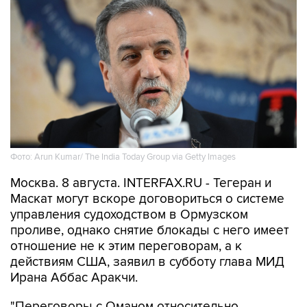
Фото: Arun Kumar/ The India Today Group via Getty Images
Москва. 8 августа. INTERFAX.RU - Тегеран и
Маскат могут вскоре договориться о системе
управления судоходством в Ормузском
проливе, однако снятие блокады с него имеет
отношение не к этим переговорам, а к
действиям США, заявил в субботу глава МИД
Ирана Аббас Аракчи.
"Переговоры с Оманом относительно
правового механизма и управления Ормузским