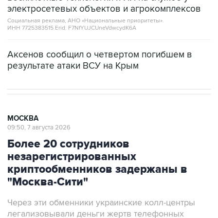
Социальная реклама, АНО «Национальные приоритеты».
ИНН 7725383515 Erid: F7NfYUJCUneVdwcydK6A
Аксенов сообщил о четвертом погибшем в
результате атаки ВСУ на Крым
МОСКВА
09:50, 7 августа 2026
Более 20 сотрудников
незарегистрированных
криптообменников задержаны в
"Москва-Сити"
Через эти обменники украинские колл-центры
легализовывали деньги жертв телефонных
мошенников, заявили в ФСБ