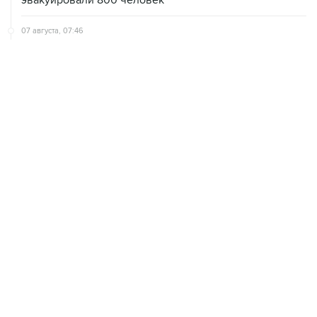
07 августа, 07:46
В Екатеринбурге тушат пожар на логистическом
объекте Wildberries
07 августа, 04:02
Землетрясение магнитудой 4,1 зафиксировано в Туве
ХРОНИКИ СОБЫТИЙ