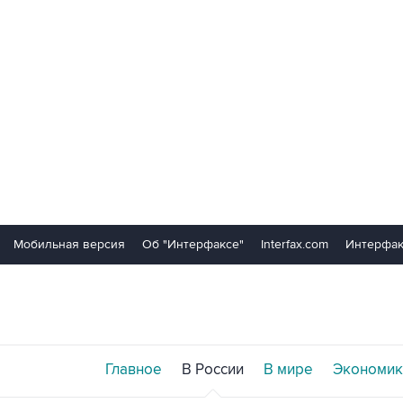
Мобильная версия
Об "Интерфаксе"
Interfax.com
Интерфак
Главное
В России
В мире
Экономик