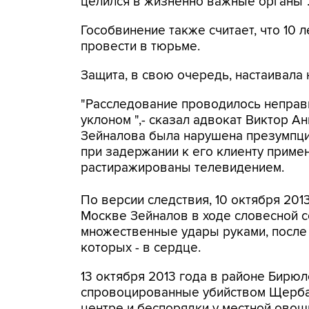
целился в жизненно важные органы"
Гособвинение также считает, что 10
провести в тюрьме.
Защита, в свою очередь, настаивала 
"Расследование проводилось неправ
уклоном ",- сказал адвокат Виктор А
Зейналова была нарушена презумпция
при задержании к его клиенту примен
растиражированы телевидением.
По версии следствия, 10 октября 201
Москве Зейналов в ходе словесной с
множественные удары руками, после 
которых - в сердце.
13 октября 2013 года в районе Бирю
спровоцированные убийством Щербак
центре и беспорядки у местной овощ