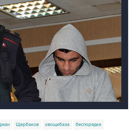
рхан
Щербаков
овощебаза
беспорядки