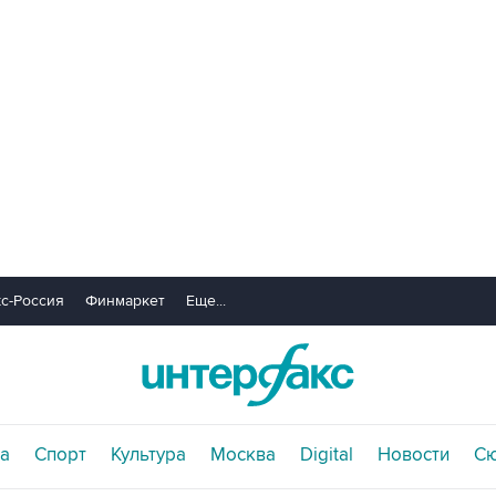
с-Россия
Финмаркет
Еще...
а
Спорт
Культура
Москва
Digital
Новости
С