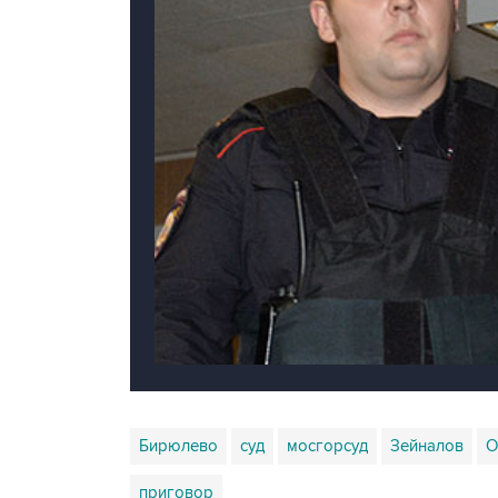
Бирюлево
суд
мосгорсуд
Зейналов
О
приговор