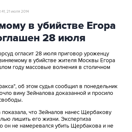
3:41, 21 июля 2014
мому в убийстве Егора
оглашен 28 июля
горсуд огласит 28 июля приговор уроженцу
виняемому в убийстве жителя Москвы Егора
лом году массовые волнения в столичном
акса", об этом судья сообщил в понедельник
сочло вину Зейналова доказанной и просило
 свободы.
а показала, что Зейналов нанес Щербакову
лью лишить его жизни. Экспертиза
о он не намеревался убить Щербакова и не