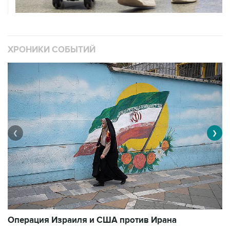
ХРОНИКИ СОБЫТИЙ
❮
❯
В
Операция Израиля и США против Ирана
1
3492 материалов