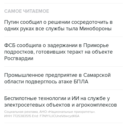
Путин сообщил о решении сосредоточить в
одних руках все службы тыла Минобороны
ФСБ сообщила о задержании в Приморье
подростков, готовивших теракт на объекте
Росгвардии
Промышленное предприятие в Самарской
области подверглось атаке БПЛА
Беспилотные технологии и ИИ на службе у
электросетевых объектов и агрокомплексов
Социальная реклама, АНО «Национальные приоритеты».
ИНН 7725383515 Erid: F7NfYUJCUneVdwcydK6A
Кабмин РФ разрешил до 1 июля 2027 года
импорт, выпуск и обращение бензина Евро 2,