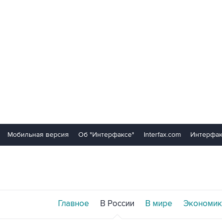
Мобильная версия
Об "Интерфаксе"
Interfax.com
Интерфак
Главное
В России
В мире
Экономик