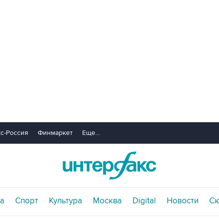
с-Россия
Финмаркет
Еще...
а
Спорт
Культура
Москва
Digital
Новости
С