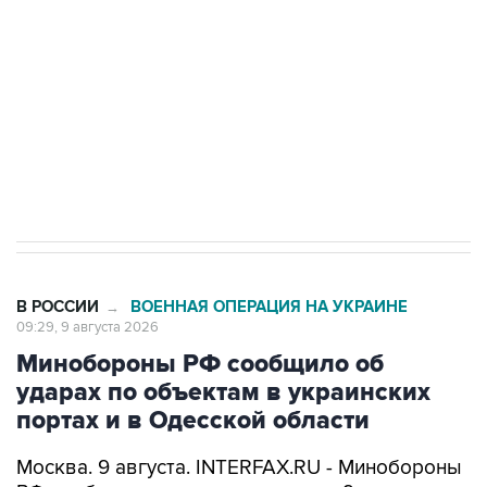
Беспилотные технологии и ИИ на службе у
электросетевых объектов и агрокомплексов
Социальная реклама, АНО «Национальные приоритеты».
ИНН 7725383515 Erid: F7NfYUJCUneVdwcydK6A
Кабмин РФ разрешил до 1 июля 2027 года
импорт, выпуск и обращение бензина Евро 2,
Евро 3, Евро 4
В РОССИИ
ВОЕННАЯ ОПЕРАЦИЯ НА УКРАИНЕ
→
09:29, 9 августа 2026
Минобороны РФ сообщило об
ударах по объектам в украинских
портах и в Одесской области
Москва. 9 августа. INTERFAX.RU - Минобороны