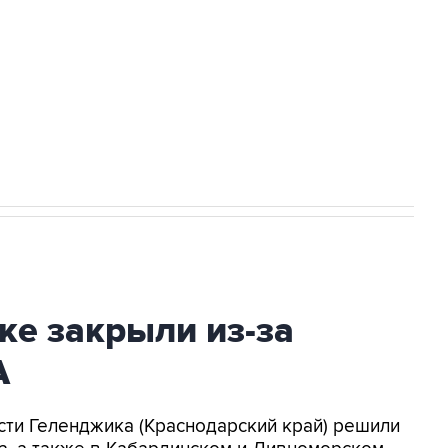
НН 7725383515 Erid: F7NfYUJCUneVdwcydK6A
2027 года импорт, выпуск и обращение
ке закрыли из-за
А
асти Геленджика (Краснодарский край) решили