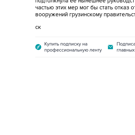
подтолкнула ее нынешнее руководс
частью этих мер мог бы стать отказ 
вооружений грузинскому правительст
ск
Купить подписку на
Подписа
профессиональную ленту
главных