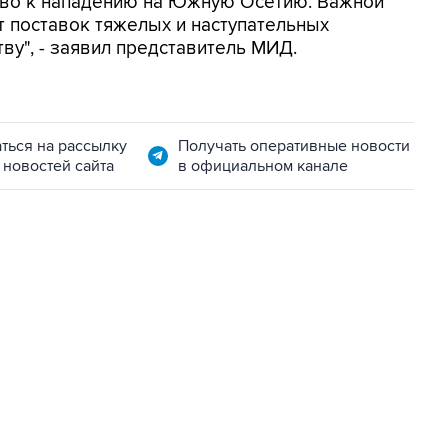
тво к нападению на Южную Осетию. Важной
от поставок тяжелых и наступательных
ву", - заявил представитель МИД.
ться на рассылку
Получать оперативные новости
 новостей сайта
в официальном канале
06:42, 8 августа 2026