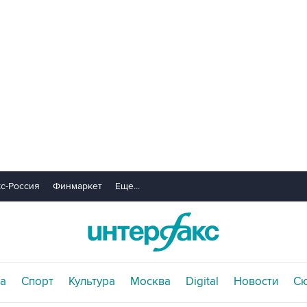
с-Россия
Финмаркет
Еще...
а
Спорт
Культура
Москва
Digital
Новости
С