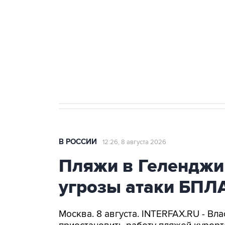
агрокомплексов
Социальная реклама, АНО «Национальные приоритеты».
И
Кабмин РФ разрешил до 1 июля 
бензина Евро 2, Евро 3, Евро 4
В РОССИИ
12:26, 8 августа 2026
Пляжи в Геленджи
угрозы атаки БПЛ
Москва. 8 августа. INTERFAX.RU - Вл