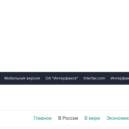
Мобильная версия
Об "Интерфаксе"
Interfax.com
Интерфак
Главное
В России
В мире
Экономик