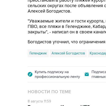
приостановить работу пляжей курорт
сельских округах после объявления 
Алексей Богодистов.
"Уважаемые жители и гости курорта, 
ПВО, все пляжи в Геленджике, Кабар
закрыты", - написал он в своем канал
Богодистов уточнил, что ограничени
Геленджик
Алексей Богодистов
Краснода
Купить подписку на
Подписа
профессиональную ленту
главных
НОВОСТИ ПО ТЕМЕ
8 августа 11:59