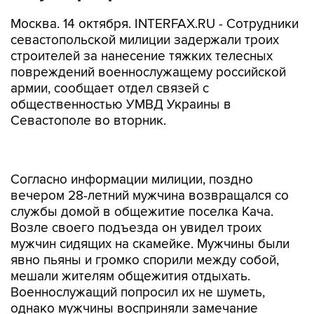
Москва. 14 октября. INTERFAX.RU - Сотрудники
севастопольской милиции задержали троих
строителей за нанесение тяжких телесных
повреждений военнослужащему российской
армии, сообщает отдел связей с
общественностью УМВД Украины в
Севастополе во вторник.
Согласно информации милиции, поздно
вечером 28-летний мужчина возвращался со
службы домой в общежитие поселка Кача.
Возле своего подъезда он увидел троих
мужчин сидящих на скамейке. Мужчины были
явно пьяны и громко спорили между собой,
мешали жителям общежития отдыхать.
Военнослужащий попросил их не шуметь,
однако мужчины восприняли замечание
агрессивно, сбили его с ног и начали избивать.
Удары наносили, в основном, по голове.