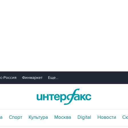
с-Россия
Финмаркет
Еще...
а
Спорт
Культура
Москва
Digital
Новости
С