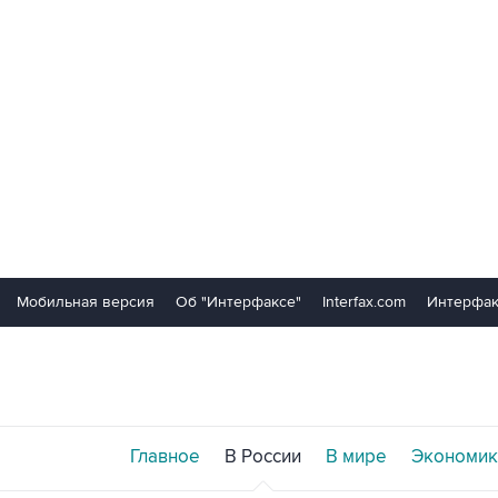
Мобильная версия
Об "Интерфаксе"
Interfax.com
Интерфак
Главное
В России
В мире
Экономик