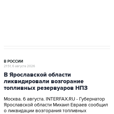
ИНН 7725383515 Erid: F7NfYUJCUneVdTRF8PRs
Аксенов сообщил о четвертом погибшем в
результате атаки ВСУ на Крым
В РОССИИ
21:51, 6 августа 2026
В Ярославской области
ликвидировали возгорание
топливных резервуаров НПЗ
Москва. 6 августа. INTERFAX.RU - Губернатор
Ярославской области Михаил Евраев сообщил
о ликвидации возгорания топливных
резервуаров нефтеперерабатывающего
завода, загоревшихся в результате
падения