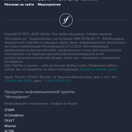
Copyright © 1991—2026 Interfax. Все права защищены. Сетевое издание
"Интерфакс.ру". Свидетельство о регистрации СМИ ЭЛ № ФС 77 - 84928 выдано
Федеральной службой по надзору в сфере связи, информационных технологий и
массовых коммуникаций (Роскомнадзор) 21.03.2023. Вся информация,
размещенная на данном веб-сайте, предназначена только для персонального
пользования и не подлежит дальнейшему воспроизведению и/или
распространению в какой-либо форме, иначе как с письменного разрешения
Интерфакса.
Сайт Interfax.ru (далее – сайт) использует файлы cookie. Продолжая работу с
сайтом, Вы соглашаетесь на сбор и последующую
обработку файлов cookie
.
Адрес: Россия, 127006, Москва, 1-я Тверская-Ямская улица, дом 2, стр.1, тел.:
+7 (499) 250-98-40
, факс:
+7 (499) 250-97-27
Продукты информационной группы
"Интерфакс"
Информация о компаниях, товарах и людях
СПАРК
X-Compliance
СКАУТ
Маркер
АСТРА
Новости и рынки