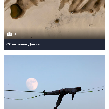
9
Обмеление Дуная
10