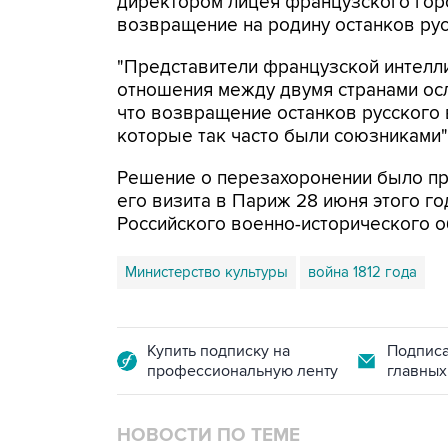
директором лицея французского горо
возвращение на родину останков рус
"Представители французской интелли
отношения между двумя странами осл
что возвращение останков русского 
которые так часто были союзниками",
Решение о перезахоронении было пр
его визита в Париж 28 июня этого г
Российского военно-исторического о
Министерство культуры
война 1812 года
Купить подписку на
Подписа
профессиональную ленту
главных
НОВОСТИ ПО ТЕМЕ