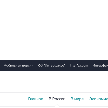
Мобильная версия
Об "Интерфаксе"
Interfax.com
Интерфак
Главное
В России
В мире
Экономик