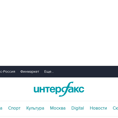
с-Россия
Финмаркет
Еще...
а
Спорт
Культура
Москва
Digital
Новости
С