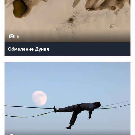
9
Обмеление Дуная