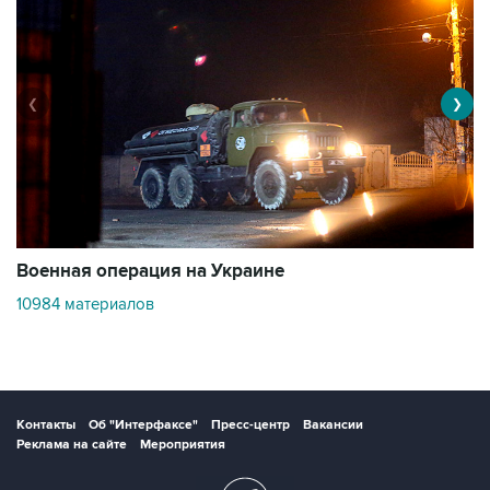
❮
❯
Военная операция на Украине
О
10984 материалов
3
Контакты
Об "Интерфаксе"
Пресс-центр
Вакансии
Реклама на сайте
Мероприятия