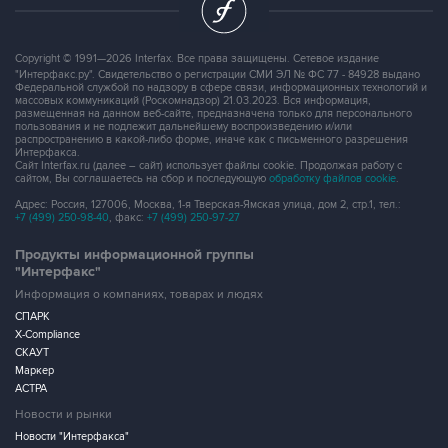
Copyright © 1991—2026 Interfax. Все права защищены. Сетевое издание
"Интерфакс.ру". Свидетельство о регистрации СМИ ЭЛ № ФС 77 - 84928 выдано
Федеральной службой по надзору в сфере связи, информационных технологий и
массовых коммуникаций (Роскомнадзор) 21.03.2023. Вся информация,
размещенная на данном веб-сайте, предназначена только для персонального
пользования и не подлежит дальнейшему воспроизведению и/или
распространению в какой-либо форме, иначе как с письменного разрешения
Интерфакса.
Сайт Interfax.ru (далее – сайт) использует файлы cookie. Продолжая работу с
сайтом, Вы соглашаетесь на сбор и последующую
обработку файлов cookie
.
Адрес: Россия, 127006, Москва, 1-я Тверская-Ямская улица, дом 2, стр.1, тел.:
+7 (499) 250-98-40
, факс:
+7 (499) 250-97-27
Продукты информационной группы
"Интерфакс"
Информация о компаниях, товарах и людях
СПАРК
X-Compliance
СКАУТ
Маркер
АСТРА
Новости и рынки
Новости "Интерфакса"