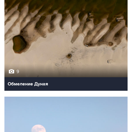
9
Обмеление Дуная