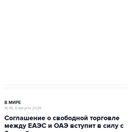
Путин сообщил о решении сосредоточить в
одних руках все службы тыла Минобороны
Как российские медицинские технологии
выходят на мировые рынки
Социальная реклама, АНО «Национальные приоритеты».
ИНН 7725383515 Erid: F7NfYUJCUneVdTRF8PRs
Трамп заявил, что переговоры с Ираном
начнутся в понедельник
В МИРЕ
16:46, 6 августа 2026
Соглашение о свободной торговле
между ЕАЭС и ОАЭ вступит в силу с