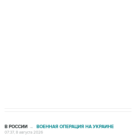
ФСБ сообщила о задержании в Приморье
подростков, готовивших теракт на объекте
Росгвардии
Беспилотные технологии и ИИ на службе у
электросетевых объектов и агрокомплексов
Социальная реклама, АНО «Национальные приоритеты».
ИНН 7725383515 Erid: F7NfYUJCUneVdwcydK6A
Кабмин РФ разрешил до 1 июля 2027 года
импорт, выпуск и обращение бензина Евро 2,
Евро 3, Евро 4
В РОССИИ
ВОЕННАЯ ОПЕРАЦИЯ НА УКРАИНЕ
→
07:37, 8 августа 2026