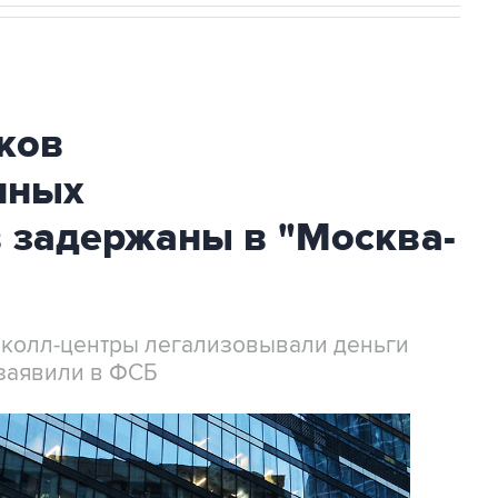
ков
нных
 задержаны в "Москва-
 колл-центры легализовывали деньги
заявили в ФСБ