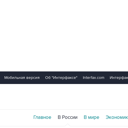
Мобильная версия
Об "Интерфаксе"
Interfax.com
Интерфак
Главное
В России
В мире
Экономик