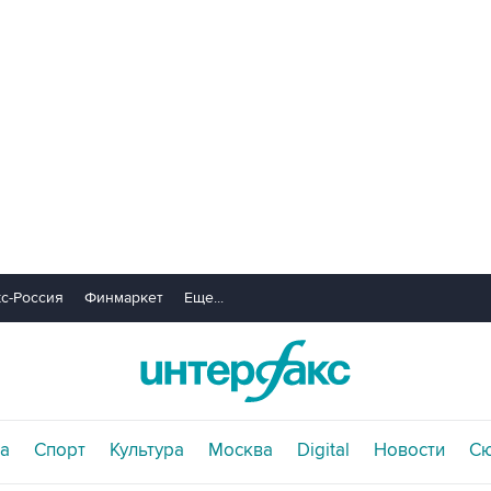
с-Россия
Финмаркет
Еще...
а
Спорт
Культура
Москва
Digital
Новости
С