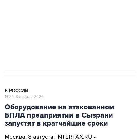
Беспилотные технологии и ИИ на службе у
электросетевых объектов и агрокомплексов
Социальная реклама, АНО «Национальные приоритеты».
ИНН 7725383515 Erid: F7NfYUJCUneVdwcydK6A
Кабмин РФ разрешил до 1 июля 2027 года
импорт, выпуск и обращение бензина Евро 2,
Евро 3, Евро 4
В РОССИИ
14:24, 8 августа 2026
Оборудование на атакованном
БПЛА предприятии в Сызрани
запустят в кратчайшие сроки
Москва. 8 августа. INTERFAX.RU -