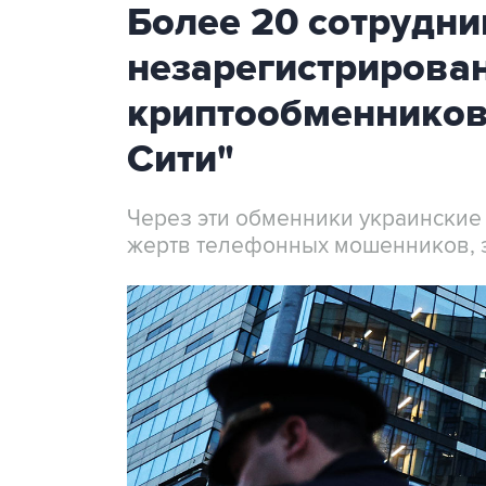
Более 20 сотрудни
незарегистрирова
криптообменников
Сити"
Через эти обменники украинские
жертв телефонных мошенников, 