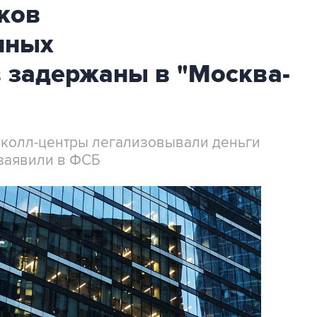
ков
нных
 задержаны в "Москва-
 колл-центры легализовывали деньги
заявили в ФСБ