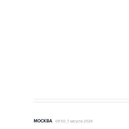
ФСБ сообщила о задержании в 
теракт на объекте Росгвардии
Беспилотные технологии и ИИ н
агрокомплексов
Социальная реклама, АНО «Национальные приоритеты».
И
Аксенов сообщил о четвертом п
Крым
МОСКВА
09:50, 7 августа 2026