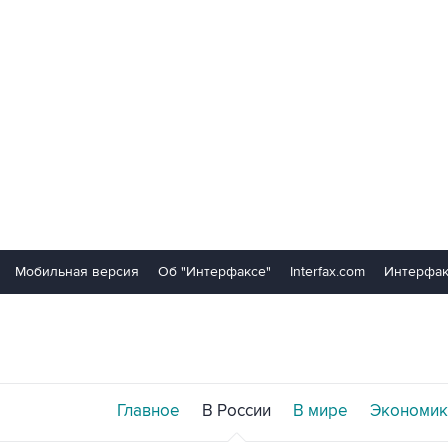
Мобильная версия
Об "Интерфаксе"
Interfax.com
Интерфак
Главное
В России
В мире
Экономик