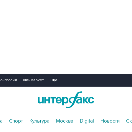
с-Россия
Финмаркет
Еще...
а
Спорт
Культура
Москва
Digital
Новости
С