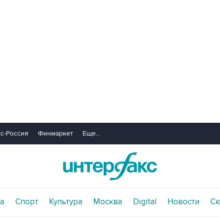
с-Россия
Финмаркет
Еще...
а
Спорт
Культура
Москва
Digital
Новости
С