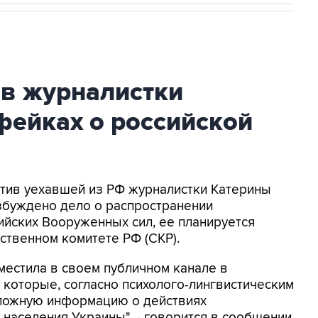
ив журналистки
фейках о российской
ротив уехавшей из РФ журналистки Катерины
збуждено дело о распространении
йских Вооруженных сил, ее планируется
ственном комитете РФ (СКР).
местила в своем публичном канале в
 которые, согласно психолого-лингвистическим
 ложную информацию о действиях
населения Украины", - говорится в сообщении