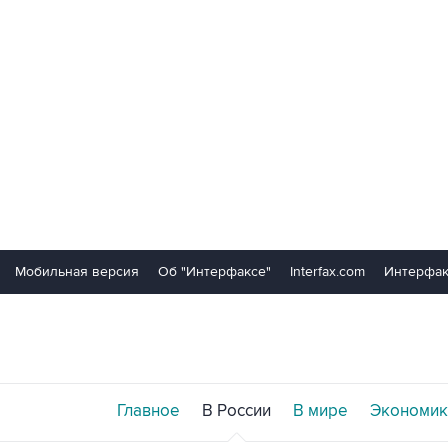
Мобильная версия
Об "Интерфаксе"
Interfax.com
Интерфак
Главное
В России
В мире
Экономик