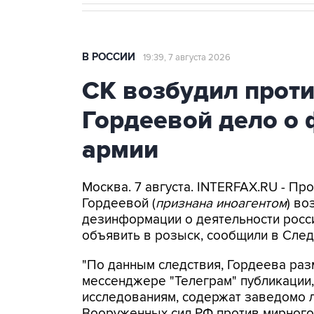
В РОССИИ
19:39, 7 августа 2026
СК возбудил прот
Гордеевой дело о 
армии
Москва. 7 августа. INTERFAX.RU - П
Гордеевой (
признана иноагентом
) во
дезинформации о деятельности росси
объявить в розыск, сообщили в След
"По данным следствия, Гордеева раз
мессенджере "Телеграм" публикации,
исследованиям, содержат заведомо
Вооруженных сил РФ против мирного 