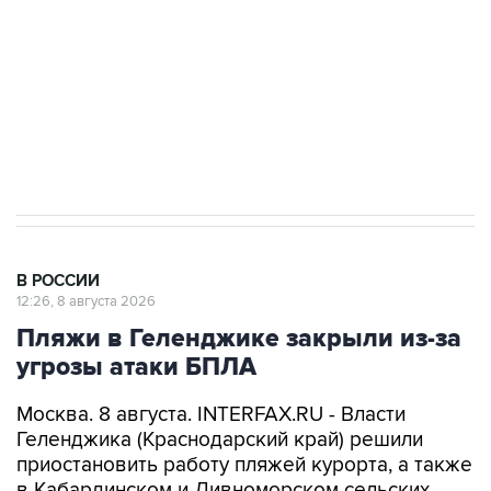
электросетевых объектов и агрокомплексов
Социальная реклама, АНО «Национальные приоритеты».
ИНН 7725383515 Erid: F7NfYUJCUneVdwcydK6A
Кабмин РФ разрешил до 1 июля 2027 года
импорт, выпуск и обращение бензина Евро 2,
Евро 3, Евро 4
В РОССИИ
12:26, 8 августа 2026
Пляжи в Геленджике закрыли из-за
угрозы атаки БПЛА
Москва. 8 августа. INTERFAX.RU - Власти
Геленджика (Краснодарский край) решили
приостановить работу пляжей курорта, а также
в Кабардинском и Дивноморском сельских