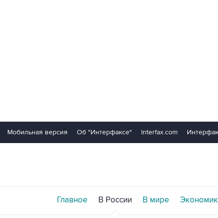
Мобильная версия
Об "Интерфаксе"
Interfax.com
Интерфак
Главное
В России
В мире
Экономик