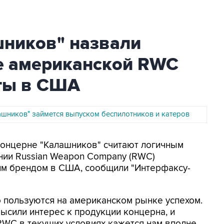
шников" назвали
е американской RWC
ты в США
ашников" займется выпуском беспилотников и катеров
 концерне "Калашников" считают логичным
ии Russian Weapon Company (RWC)
им брендом в США, сообщили "Интерфаксу-
 пользуются на американском рынке успехом.
сили интерес к продукции концерна, и
RWC в текущих условиях кажется нам вполне