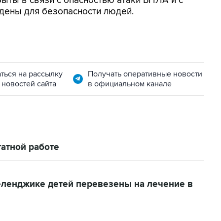
ыты в связи с опасностью атаки БПЛА и с
дены для безопасности людей.
ться на рассылку
Получать оперативные новости
 новостей сайта
в официальном канале
атной работе
еленджике детей перевезены на лечение в