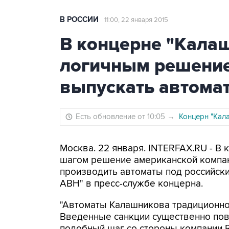
В РОССИИ
11:00, 22 января 2015
В концерне "Кала
логичным решени
выпускать автома
Есть обновление от 10:05
→
Концерн "Кал
Москва. 22 января. INTERFAX.RU - В
шагом решение американской компан
производить автоматы под российск
АВН" в пресс-службе концерна.
"Автоматы Калашникова традиционно
Введенные санкции существенно повы
подобный шаг со стороны компании 