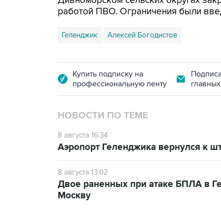
Дивноморском сельских округах закр
работой ПВО. Ограничения были вве
Геленджик
Алексей Богодистов
Купить подписку на
Подписа
профессиональную ленту
главных
НОВОСТИ ПО ТЕМЕ
8 августа 16:34
Аэропорт Геленджика вернулся к шт
8 августа 13:02
Двое раненных при атаке БПЛА в Г
Москву