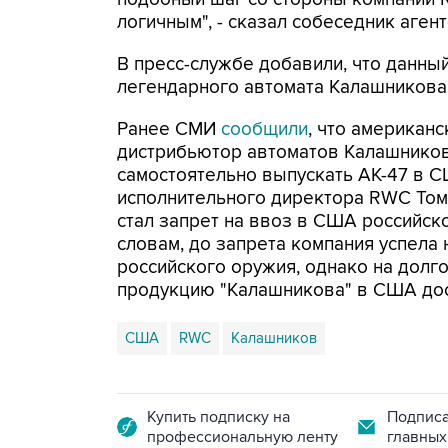
логичным", - сказал собеседник агент
В пресс-службе добавили, что данны
легендарного автомата Калашникова
Ранее СМИ
сообщили
, что американ
дистрибьютор автоматов Калашникова
самостоятельно выпускать АК-47 в 
исполнительного директора RWC Тома
стал запрет на ввоз в США российско
словам, до запрета компания успела
российского оружия, однако на долгое
продукцию "Калашникова" в США дос
США
RWC
Калашников
Купить подписку на
Подписа
профессиональную ленту
главных