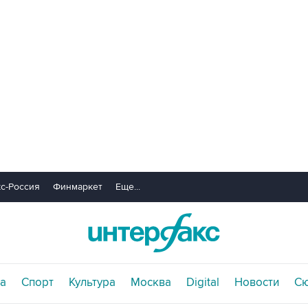
с-Россия
Финмаркет
Еще...
а
Спорт
Культура
Москва
Digital
Новости
С