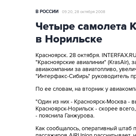
В РОССИИ
09:20, 28 октября 2008
Четыре самолета K
в Норильске
Красноярск. 28 октября. INTERFAX.R
"Красноярские авиалинии" (KrasAir),
авиакомпании за авиатопливо, увели
"Интерфакс-Сибирь" руководитель п
По ее словам, на вторник у авиакомп
"Один из них - Красноярск-Москва - в
Красноярск-Норильск - скорее всего, 
- пояснила Ганжурова.
Как сообщалось, оперативный штаб 
пассажиров AiRUnion рассчитывает, 