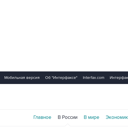
Мобильная версия
Об "Интерфаксе"
Interfax.com
Интерфак
Главное
В России
В мире
Экономик