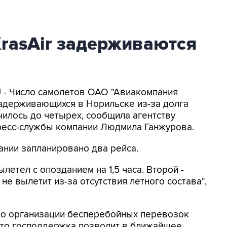
rasAir задерживаются
U - Число самолетов ОАО "Авиакомпания
 задерживающихся в Норильске из-за долга
чилось до четырех, сообщила агентству
ресс-службы компании Людмила Ганжурова.
ании запланировано два рейса.
ылетел с опозданием на 1,5 часа. Второй -
не вылетит из-за отсутствия летного состава",
по организации бесперебойных перевозок
что господдержка позволит в ближайшее