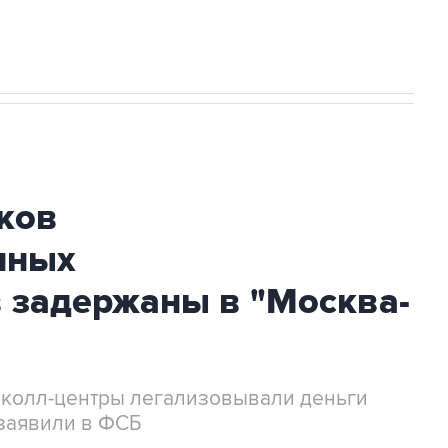
ков
нных
 задержаны в "Москва-
 колл-центры легализовывали деньги
заявили в ФСБ