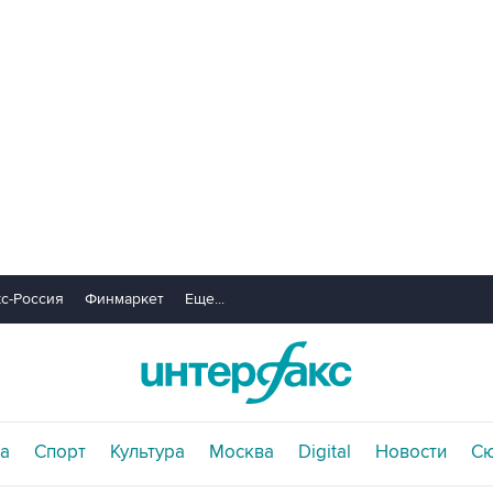
с-Россия
Финмаркет
Еще...
а
Спорт
Культура
Москва
Digital
Новости
С