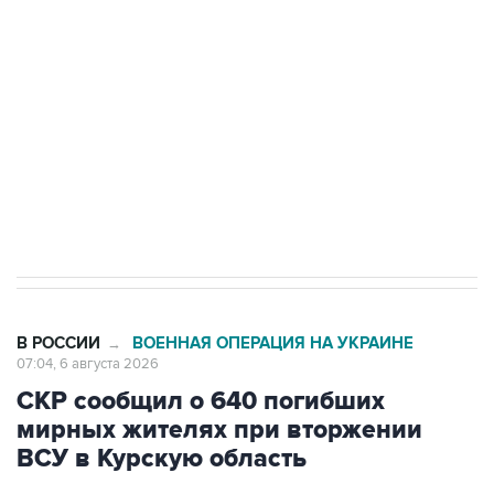
одних руках все службы тыла Минобороны
Как российские медицинские технологии
выходят на мировые рынки
Социальная реклама, АНО «Национальные приоритеты».
ИНН 7725383515 Erid: F7NfYUJCUneVdTRF8PRs
Трамп заявил, что переговоры с Ираном
начнутся в понедельник
В РОССИИ
ВОЕННАЯ ОПЕРАЦИЯ НА УКРАИНЕ
→
07:04, 6 августа 2026
СКР сообщил о 640 погибших
мирных жителях при вторжении
ВСУ в Курскую область