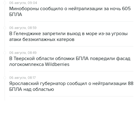
06 августа, 09:04
Минобороны сообщило о нейтрализации за ночь 605
БПЛА
06 августа, 08:59
В Геленджике запретили выход в море из-за угрозы
атаки безэкипажных катеров
06 августа, 08:49
В Тверской области обломки БПЛА повредили фасад
логокомплекса Wildberries
06 августа, 08:17
Ярославский губернатор сообщил о нейтрализации 88
БПЛА над областью
06 августа, 07:04
СКР сообщил о 640 погибших мирных жителях при
вторжении ВСУ в Курскую область
06 августа, 06:04
Моряки с затонувшего судна "Янина" получат выплаты