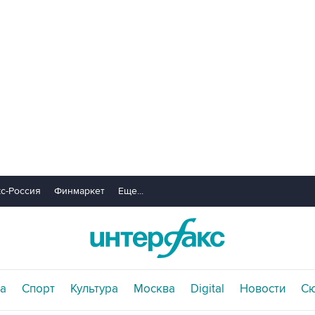
с-Россия
Финмаркет
Еще...
а
Спорт
Культура
Москва
Digital
Новости
С