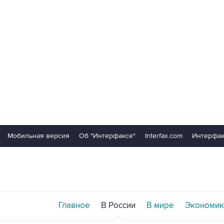
Мобильная версия
Об "Интерфаксе"
Interfax.com
Интерфак
Главное
В России
В мире
Экономик