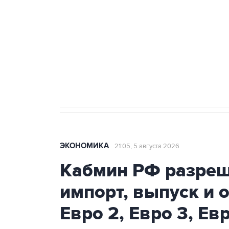
Как российские медицинские т
Социальная реклама, АНО «Национальные приоритеты».
И
Трамп заявил, что переговоры 
ЭКОНОМИКА
21:05, 5 августа 2026
Кабмин РФ разреш
импорт, выпуск и 
Евро 2, Евро 3, Ев