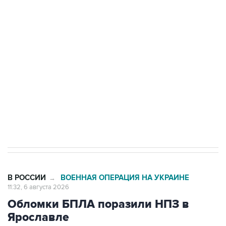
Путин сообщил о решении сосредоточить в
одних руках все службы тыла Минобороны
Как российские медицинские технологии
выходят на мировые рынки
Социальная реклама, АНО «Национальные приоритеты».
ИНН 7725383515 Erid: F7NfYUJCUneVdTRF8PRs
Трамп заявил, что переговоры с Ираном
начнутся в понедельник
В РОССИИ
ВОЕННАЯ ОПЕРАЦИЯ НА УКРАИНЕ
→
11:32, 6 августа 2026
Обломки БПЛА поразили НПЗ в
Ярославле