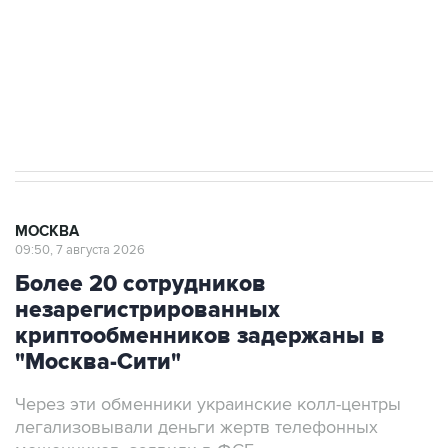
выходят на мировые рынки
Социальная реклама, АНО «Национальные приоритеты».
ИНН 7725383515 Erid: F7NfYUJCUneVdTRF8PRs
Аксенов сообщил о четвертом погибшем в
результате атаки ВСУ на Крым
МОСКВА
09:50, 7 августа 2026
Более 20 сотрудников
незарегистрированных
криптообменников задержаны в
"Москва-Сити"
Через эти обменники украинские колл-центры
легализовывали деньги жертв телефонных